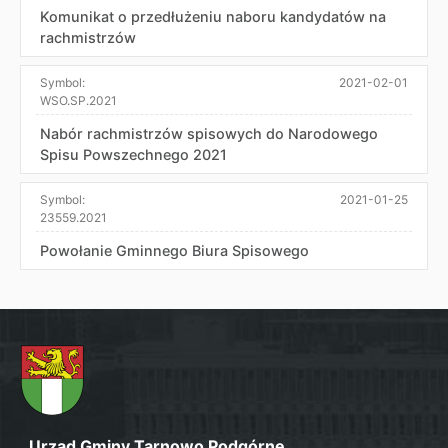
Komunikat o przedłużeniu naboru kandydatów na
rachmistrzów
Symbol:
2021-02-01
WSO.SP.2021
Nabór rachmistrzów spisowych do Narodowego
Spisu Powszechnego 2021
Symbol:
2021-01-25
23559.2021
Powołanie Gminnego Biura Spisowego
Urząd Gminy Tarnowo Podgórne