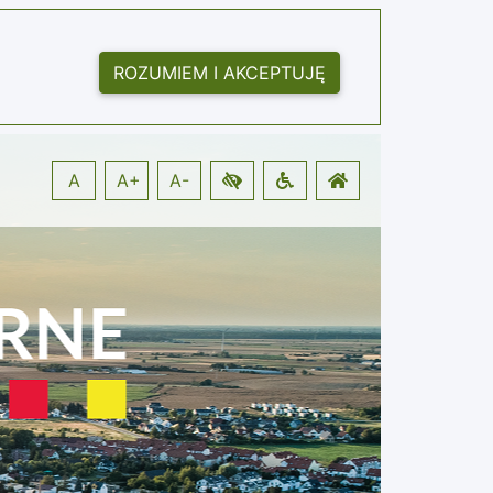
ROZUMIEM I AKCEPTUJĘ
A
A+
A-