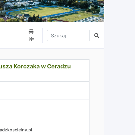
Wpisz tekst do wyszukania
Szukaj
elnym
usza Korczaka w Ceradzu
adzkoscielny.pl