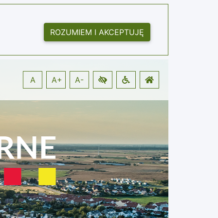
ROZUMIEM I AKCEPTUJĘ
A
A+
A-