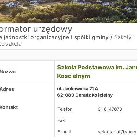
formator urzędowy
e jednostki organizacyjne i spółki gminy /
Szkoły i
edszkola
zkoła Podstawowa im. Janusza Korczaka w Ceradzu Kosci
Szkoła Podstawowa im. Jan
Nazwa
Koscielnym
Adres
ul. Jankowicka 22A
62-080 Ceradz Kościelny
Kontakt
Telefon
61 8147870
Fax
E-mail
sekretariat@spcer