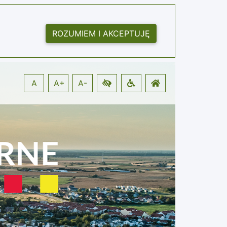
ROZUMIEM I AKCEPTUJĘ
A
A+
A-