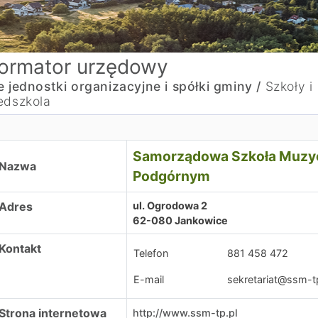
formator urzędowy
e jednostki organizacyjne i spółki gminy /
Szkoły i
edszkola
amorządowa Szkoła Muzyczna I stopnia w Tarnowie Podg
Samorządowa Szkoła Muzycz
Nazwa
Podgórnym
Adres
ul. Ogrodowa 2
62-080 Jankowice
Kontakt
Telefon
881 458 472
E-mail
sekretariat@ssm-t
Strona internetowa
http://www.ssm-tp.pl