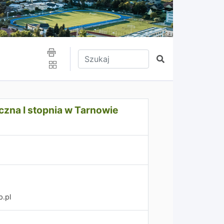
Wpisz tekst do wyszukania
Szukaj
órnym
na I stopnia w Tarnowie
p.pl