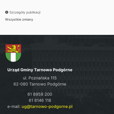
Szczegóły publikacji
Wszystkie zmiany
Urząd Gminy Tarnowo Podgórne
ul. Poznańska 115
62-080 Tarnowo Podgórne
61 8959 200
61 8146 118
e-mail:
ug@tarnowo-podgorne.pl