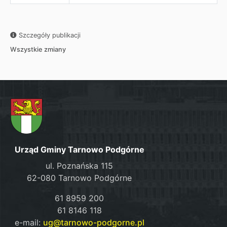
Szczegóły publikacji
Wszystkie zmiany
Urząd Gminy Tarnowo Podgórne
ul. Poznańska 115
62-080 Tarnowo Podgórne
61 8959 200
61 8146 118
e-mail:
ug@tarnowo-podgorne.pl